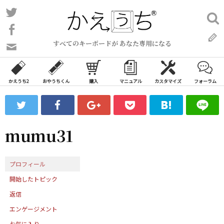
コ
Twitter
検
ン
索:
Facebook
テ
すべてのキーボードが あなた専用になる
ン
問
い
ツ
合
へ
わ
かえうち2
おやうちくん
購入
マニュアル
カスタマイズ
フォーラム
ス
せ
キ
フ
ッ
ォ
ー
プ
mumu31
ム
プロフィール
開始したトピック
返信
エンゲージメント
お気に入り