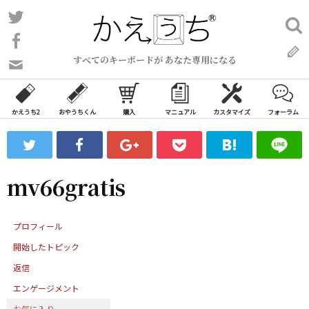
コ
Twitter
検
ン
索:
Facebook
テ
すべてのキーボードが あなた専用になる
ン
問
い
ツ
合
へ
わ
かえうち2
おやうちくん
購入
マニュアル
カスタマイズ
フォーラム
ス
せ
キ
フ
ッ
ォ
ー
プ
mv66gratis
ム
プロフィール
開始したトピック
返信
エンゲージメント
お気に入り