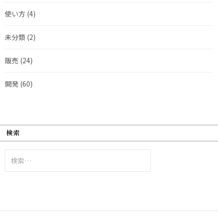
使い方
(4)
未分類
(2)
販売
(24)
開発
(60)
検索
検
索: