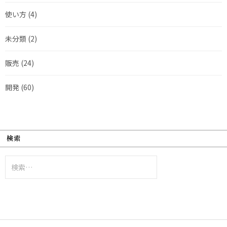
使い方
(4)
未分類
(2)
販売
(24)
開発
(60)
検索
検
索: