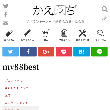
コ
Twitter
検
ン
索:
Facebook
テ
すべてのキーボードが あなた専用になる
ン
問
い
ツ
合
へ
わ
かえうち2
おやうちくん
購入
マニュアル
カスタマイズ
フォーラム
ス
せ
キ
フ
ッ
ォ
ー
プ
mv88best
ム
プロフィール
開始したトピック
返信
エンゲージメント
お気に入り