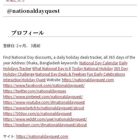
@nationaldayquest
プロフィール
登録日: 2ヶ月、 3週前
Find National Day discounts, a daily holiday deals tracker, all 365 days of the
year Address: Dhaka, Bangladesh keywords:
National Day Calendar
Daily
Holidays Tracker
What National Day Is It
Today National Holiday
365 Day
Holiday Challenge
National Day Deals & Freebies
Fun Daily Celebrations
Interactive Holiday Quest
Website:
https://nationaldayquest.com
https://www.facebook.com/nationaldayquest/
https://twitter.com/nationaldayques
https://www.pinterest.com/nationaldayquest/
https://www.youtube.com/@nationaldayquest
https://www.twitch.tv/nationaldayquest/about
https://500px.com/p/nationaldayquest
https://www.reddit.com/user/nationaldayquest/
https://medium.com/@nationaldayquest/about
サイト:
https://nationaldayquest.com