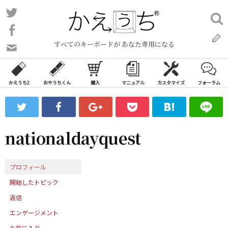
コ
Twitter
検
ン
索:
Facebook
テ
すべてのキーボードが あなた専用になる
ン
問
い
ツ
合
へ
わ
かえうち2
おやうちくん
購入
マニュアル
カスタマイズ
フォーラム
ス
せ
キ
フ
ッ
ォ
ー
プ
nationaldayquest
ム
プロフィール
開始したトピック
返信
エンゲージメント
お気に入り