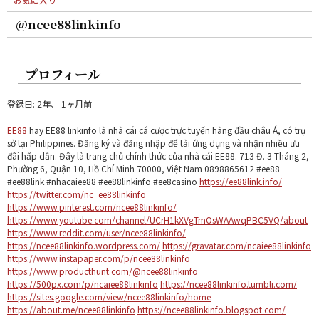
@ncee88linkinfo
プロフィール
登録日: 2年、 1ヶ月前
EE88
hay EE88 linkinfo là nhà cái cá cược trực tuyến hàng đầu châu Á, có trụ
sở tại Philippines. Đăng ký và đăng nhập để tải ứng dụng và nhận nhiều ưu
đãi hấp dẫn. Đây là trang chủ chính thức của nhà cái EE88. 713 Đ. 3 Tháng 2,
Phường 6, Quận 10, Hồ Chí Minh 70000, Việt Nam 0898865612 #ee88
#ee88link #nhacaiee88 #ee88linkinfo #ee8casino
https://ee88link.info/
https://twitter.com/nc_ee88linkinfo
https://www.pinterest.com/ncee88linkinfo/
https://www.youtube.com/channel/UCrH1kXVgTmOsWAAwqPBC5VQ/about
https://www.reddit.com/user/ncee88linkinfo/
https://ncee88linkinfo.wordpress.com/
https://gravatar.com/ncaiee88linkinfo
https://www.instapaper.com/p/ncee88linkinfo
https://www.producthunt.com/@ncee88linkinfo
https://500px.com/p/ncaiee88linkinfo
https://ncee88linkinfo.tumblr.com/
https://sites.google.com/view/ncee88linkinfo/home
https://about.me/ncee88linkinfo
https://ncee88linkinfo.blogspot.com/