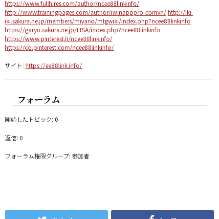
https://www.fullhires.com/author/ncee88linkinfo/
http://www.trainingpages.com/author/iwinapppro-comvn/
http://iki-
iki.sakura.ne.jp/members/miyano/mtgwiki/index.php?ncee88linkinfo
https://garyo.sakura.ne.jp/LTSA/index.php?ncee88linkinfo
https://www.pinterest.it/ncee88linkinfo/
https://co.pinterest.com/ncee88linkinfo/
サイト:
https://ee88link.info/
フォーラム
開始したトピック: 0
返信: 0
フォーラム権限グループ: 参加者