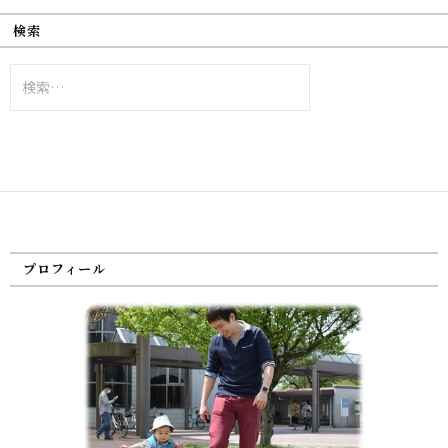
検索
検
索:
プロフィール