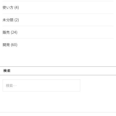
使い方
(4)
未分類
(2)
販売
(24)
開発
(60)
検索
検
索: