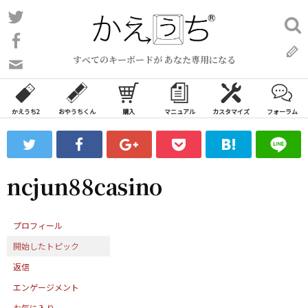
コ
Twitter
検
ン
索:
Facebook
テ
すべてのキーボードが あなた専用になる
ン
問
い
ツ
合
へ
わ
かえうち2
おやうちくん
購入
マニュアル
カスタマイズ
フォーラム
ス
せ
キ
フ
ッ
ォ
ー
プ
ncjun88casino
ム
プロフィール
開始したトピック
返信
エンゲージメント
お気に入り