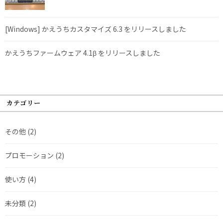
[Windows] かえうちカスタマイズ 6.3 をリリースしました
かえうちファームウェア 4.1β をリリースしました
カテゴリー
その他
(2)
プロモーション
(2)
使い方
(4)
未分類
(2)