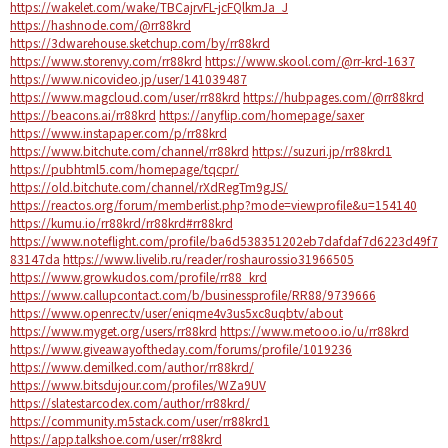
https://wakelet.com/wake/TBCajrvFL-jcFQlkmJa_J
https://hashnode.com/@rr88krd
https://3dwarehouse.sketchup.com/by/rr88krd
https://www.storenvy.com/rr88krd
https://www.skool.com/@rr-krd-1637
https://www.nicovideo.jp/user/141039487
https://www.magcloud.com/user/rr88krd
https://hubpages.com/@rr88krd
https://beacons.ai/rr88krd
https://anyflip.com/homepage/saxer
https://www.instapaper.com/p/rr88krd
https://www.bitchute.com/channel/rr88krd
https://suzuri.jp/rr88krd1
https://pubhtml5.com/homepage/tqcpr/
https://old.bitchute.com/channel/rXdRegTm9gJS/
https://reactos.org/forum/memberlist.php?mode=viewprofile&u=154140
https://kumu.io/rr88krd/rr88krd#rr88krd
https://www.noteflight.com/profile/ba6d538351202eb7dafdaf7d6223d49f7
83147da
https://www.livelib.ru/reader/roshaurossio31966505
https://www.growkudos.com/profile/rr88_krd
https://www.callupcontact.com/b/businessprofile/RR88/9739666
https://www.openrec.tv/user/eniqme4v3us5xc8uqbtv/about
https://www.myget.org/users/rr88krd
https://www.metooo.io/u/rr88krd
https://www.giveawayoftheday.com/forums/profile/1019236
https://www.demilked.com/author/rr88krd/
https://www.bitsdujour.com/profiles/WZa9UV
https://slatestarcodex.com/author/rr88krd/
https://community.m5stack.com/user/rr88krd1
https://app.talkshoe.com/user/rr88krd