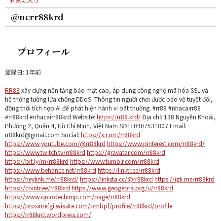
@ncrr88krd
プロフィール
登録日: 1年前
RR88
xây dựng nền tảng bảo mật cao, áp dụng công nghệ mã hóa SSL và
hệ thống tường lửa chống DDoS. Thông tin người chơi được bảo vệ tuyệt đối,
đồng thời tích hợp AI để phát hiện hành vi bất thường. #rr88 #nhacairr88
#rr88krd #nhacairr88krd Website:
https://rr88.krd/
Địa chỉ: 138 Nguyễn Khoái,
Phường 2, Quận 4, Hồ Chí Minh, Việt Nam SĐT: 0907531807 Email:
rr88krd@gmail.com Social:
https://x.com/rr88krd
https://www.youtube.com/@rr88krd
https://www.pinterest.com/rr88krd/
https://www.twitch.tv/rr88krd
https://gravatar.com/rr88krd
https://bit.ly/m/rr88krd
https://www.tumblr.com/rr88krd
https://www.behance.net/rr88krd
https://linktr.ee/rr88krd
https://heylink.me/rr88krd/
https://linksta.cc/@rr88krd
https://igli.me/rr88krd
https://cointr.ee/rr88krd
https://www.geogebra.org/u/rr88krd
https://www.qrcodechimp.com/page/rr88krd
https://prosinrefgi.wixsite.com/pmbpf/profile/rr88krd/profile
https://rr88krd.wordpress.com/