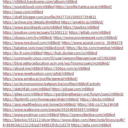
https://rr88krd.bandcamp.com/album/rr88krd
https://soundcloud.com/rr88krd
https://profile.hatena.ne.jp/rr88krd/
https://issuu.com/rr88krd
https://draft.blogger.com/profile/09277161508557394821
https://archive.org/details/@rr88krd
https://ameblo.jp/rr88krd/
https://www.goodreads.com/rr88krd
https://tawk.to/rr88krd
https://pixabay.com/es/users/51500113/
https://gitlab.com/rr88krd
https://disqus.com/by/rr88krd/
https://www.provenexpert.com/rr88krd/
https://www.mixcloud.com/rr88krd/
https://www.aparat.com/u_30496578
https://tabelog.com/rvwr/rr88krd/prof/
https://lkc.hp.com/member/rr88krd
https://ko-fi.com/rr88krd
https://hub.docker.com/u/rr88krd
https://community.cisco.com/t5/user/viewprofilepage/user-id/1902086
https://blog.sighpceducation.acm.org/wp/forums/users/ncrr88krd/
https://about.me/rr88krd
https://500px.com/p/rr88krd
https://www.reverbnation.com/artist/rr88krd
https://www.ameba.jp/profile/general/rr88krd/
https://uccle.monopinion.belgium.be/profiles/rr88krd/activity
https://sketchfab.com/rr88krd
https://pbase.com/rr88krd
https://gitee.com/rr88krd
https://gamblingtherapy.org/forum/users/rr88krd/
https://fliphtml5.com/homepage/xhskr/rr88krd/
https://dev.to/rr88krd
https://app.readthedocs.org/projects/rr88krd/
https://ibb.co/C3p1WrGR
https://www.walkscore.com/people/592046905697/rr88krd
https://www.postman.com/rr88krd
https://opencollective.com/rr88krd
https://linkr.bio/552112/store
https://www.diigo.com/item/note/bjyos/as4k?
k=869b3dc1151242ad7449832fcbc1d270
https://qiita.com/rr88krd