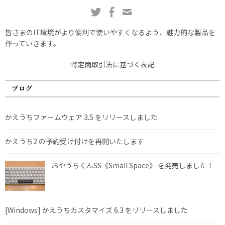
皆さまのIT環境がより便利で使いやすくなるよう、魅力的な製品を
作っていきます。
特定商取引法に基づく表記
ブログ
かえうちファームウェア 3.5 をリリースしました
かえうち2 の予約受け付けを再開いたします
おやうちくんSS《Small Space》 を発売しました！
[Windows] かえうちカスタマイズ 6.3 をリリースしました