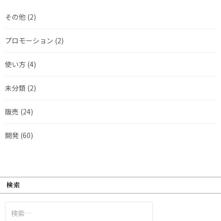
その他
(2)
プロモーション
(2)
使い方
(4)
未分類
(2)
販売
(24)
開発
(60)
検索
検
索: