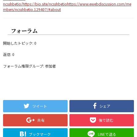
ncsshbetio/
https://bio.site/ncsshbetio
https://www.ewebdiscussion.com/me
mbers/ncsshbetio.129407/#about
フォーラム
開始したトピック: 0
返信: 0
フォーラム権限グループ: 参加者
ツイート
シェア
共有
後で読む
ブックマーク
LINEで送る