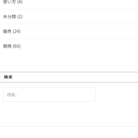
使い方
(4)
未分類
(2)
販売
(24)
開発
(60)
検索
検
索: