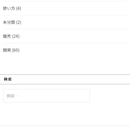
使い方
(4)
未分類
(2)
販売
(24)
開発
(60)
検索
検
索: