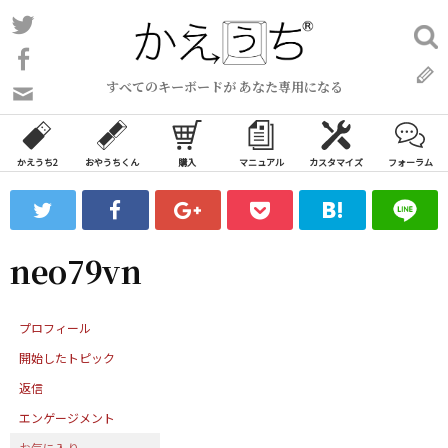
コ
Twitter
検
ン
索:
Facebook
テ
すべてのキーボードが あなた専用になる
ン
問
い
ツ
合
へ
わ
かえうち2
おやうちくん
購入
マニュアル
カスタマイズ
フォーラム
ス
せ
キ
フ
ッ
ォ
ー
プ
neo79vn
ム
プロフィール
開始したトピック
返信
エンゲージメント
お気に入り