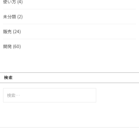
使い方
(4)
未分類
(2)
販売
(24)
開発
(60)
検索
検
索: