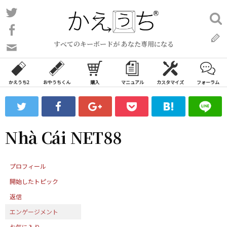
コ
Twitter
検
ン
索:
Facebook
テ
すべてのキーボードが あなた専用になる
ン
問
い
ツ
合
へ
わ
かえうち2
おやうちくん
購入
マニュアル
カスタマイズ
フォーラム
ス
せ
キ
フ
ッ
ォ
ー
プ
Nhà Cái NET88
ム
プロフィール
開始したトピック
返信
エンゲージメント
お気に入り