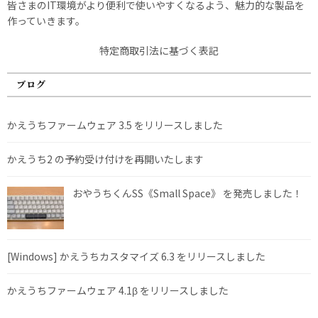
皆さまのIT環境がより便利で使いやすくなるよう、魅力的な製品を
作っていきます。
特定商取引法に基づく表記
ブログ
かえうちファームウェア 3.5 をリリースしました
かえうち2 の予約受け付けを再開いたします
おやうちくんSS《Small Space》 を発売しました！
[Windows] かえうちカスタマイズ 6.3 をリリースしました
かえうちファームウェア 4.1β をリリースしました