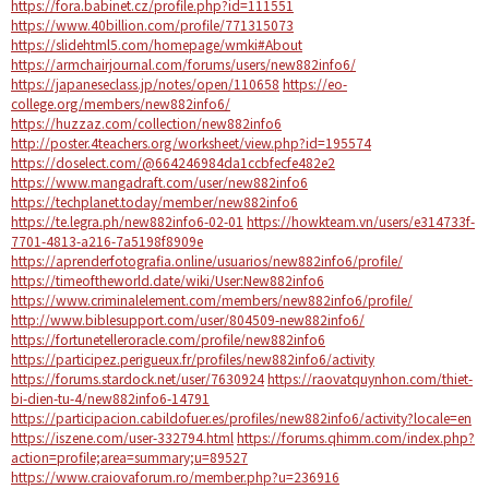
https://fora.babinet.cz/profile.php?id=111551
https://www.40billion.com/profile/771315073
https://slidehtml5.com/homepage/wmki#About
https://armchairjournal.com/forums/users/new882info6/
https://japaneseclass.jp/notes/open/110658
https://eo-
college.org/members/new882info6/
https://huzzaz.com/collection/new882info6
http://poster.4teachers.org/worksheet/view.php?id=195574
https://doselect.com/@664246984da1ccbfecfe482e2
https://www.mangadraft.com/user/new882info6
https://techplanet.today/member/new882info6
https://te.legra.ph/new882info6-02-01
https://howkteam.vn/users/e314733f-
7701-4813-a216-7a5198f8909e
https://aprenderfotografia.online/usuarios/new882info6/profile/
https://timeoftheworld.date/wiki/User:New882info6
https://www.criminalelement.com/members/new882info6/profile/
http://www.biblesupport.com/user/804509-new882info6/
https://fortunetelleroracle.com/profile/new882info6
https://participez.perigueux.fr/profiles/new882info6/activity
https://forums.stardock.net/user/7630924
https://raovatquynhon.com/thiet-
bi-dien-tu-4/new882info6-14791
https://participacion.cabildofuer.es/profiles/new882info6/activity?locale=en
https://iszene.com/user-332794.html
https://forums.qhimm.com/index.php?
action=profile;area=summary;u=89527
https://www.craiovaforum.ro/member.php?u=236916