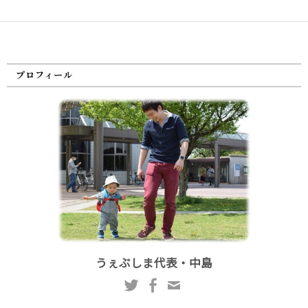
プロフィール
うぇぶしま代表・中島