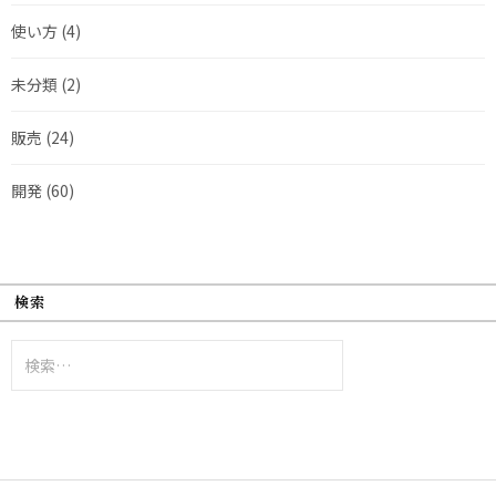
使い方
(4)
未分類
(2)
販売
(24)
開発
(60)
検索
検
索: