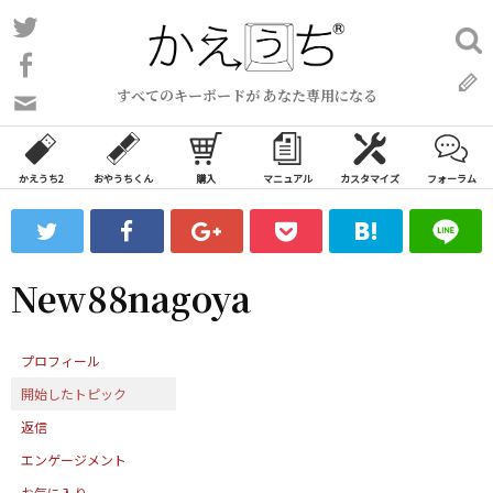
コ
Twitter
検
ン
索:
Facebook
テ
すべてのキーボードが あなた専用になる
ン
問
い
ツ
合
へ
わ
かえうち2
おやうちくん
購入
マニュアル
カスタマイズ
フォーラム
ス
せ
キ
フ
ッ
ォ
ー
プ
New88nagoya
ム
プロフィール
開始したトピック
返信
エンゲージメント
お気に入り