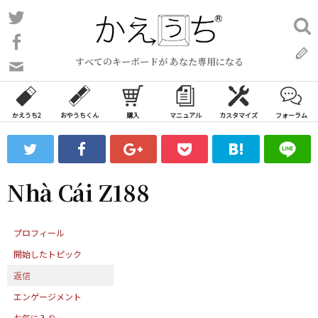
コ
Twitter
検
ン
索:
Facebook
テ
すべてのキーボードが あなた専用になる
ン
問
い
ツ
合
へ
わ
かえうち2
おやうちくん
購入
マニュアル
カスタマイズ
フォーラム
ス
せ
キ
フ
ッ
ォ
ー
プ
Nhà Cái Z188
ム
プロフィール
開始したトピック
返信
エンゲージメント
お気に入り