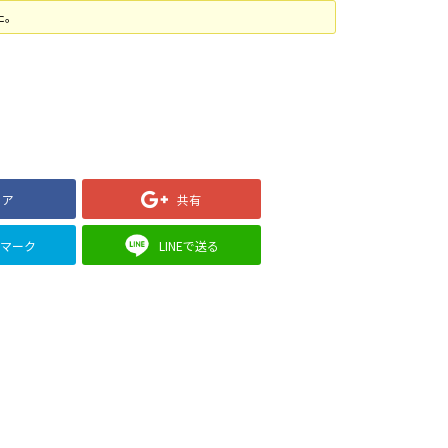
た。
ェア
共有
クマーク
LINEで送る