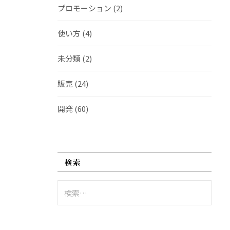
プロモーション
(2)
使い方
(4)
未分類
(2)
販売
(24)
開発
(60)
検索
検
索: