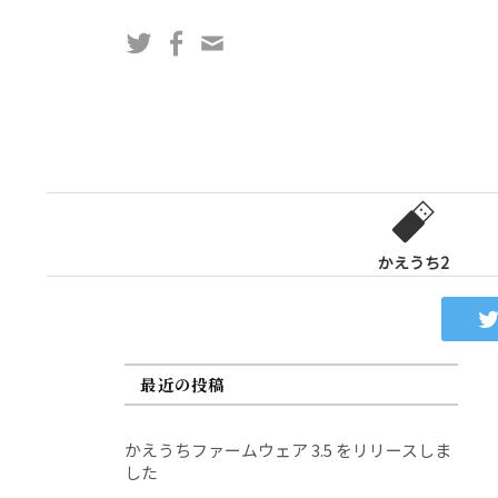
コ
Twitter
Facebook
問
ン
い
テ
合
ン
わ
ツ
せ
へ
フ
ス
ォ
キ
ー
ッ
かえうち2
ム
プ
最近の投稿
かえうちファームウェア 3.5 をリリースしま
した