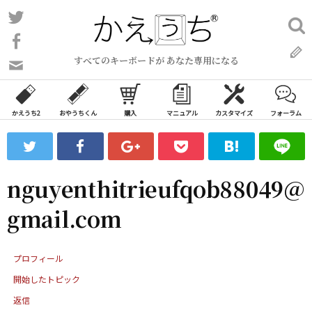
コ
Twitter
検
ン
索:
Facebook
テ
すべてのキーボードが あなた専用になる
ン
問
い
ツ
合
へ
わ
かえうち2
おやうちくん
購入
マニュアル
カスタマイズ
フォーラム
ス
せ
キ
フ
ッ
ォ
ー
プ
nguyenthitrieufqob88049@
ム
gmail.com
プロフィール
開始したトピック
返信