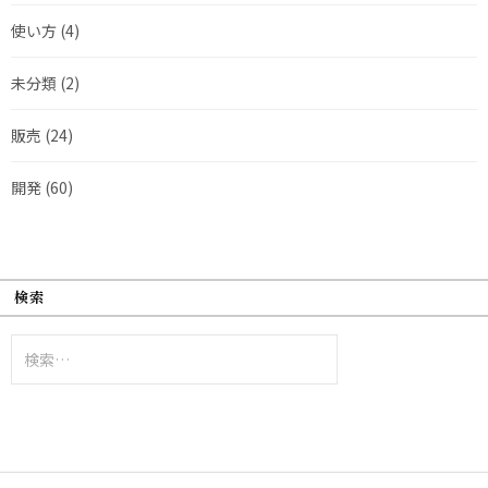
使い方
(4)
未分類
(2)
販売
(24)
開発
(60)
検索
検
索: