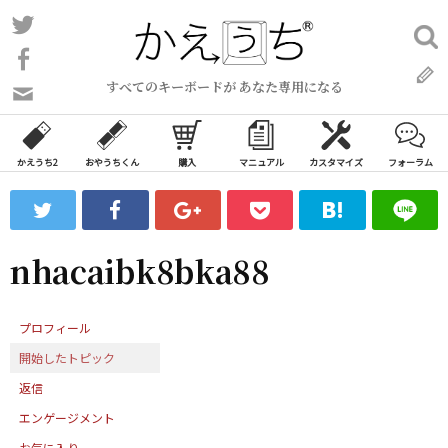
コ
Twitter
検
ン
索:
Facebook
テ
すべてのキーボードが あなた専用になる
ン
問
い
ツ
合
へ
わ
かえうち2
おやうちくん
購入
マニュアル
カスタマイズ
フォーラム
ス
せ
キ
フ
ッ
ォ
ー
プ
nhacaibk8bka88
ム
プロフィール
開始したトピック
返信
エンゲージメント
お気に入り