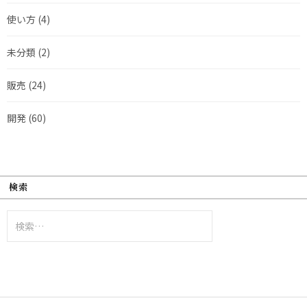
使い方
(4)
未分類
(2)
販売
(24)
開発
(60)
検索
検
索: