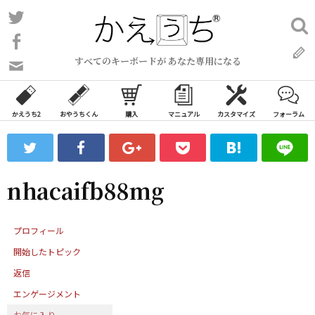
コ
Twitter
検
ン
索:
Facebook
テ
すべてのキーボードが あなた専用になる
ン
問
い
ツ
合
へ
わ
かえうち2
おやうちくん
購入
マニュアル
カスタマイズ
フォーラム
ス
せ
キ
フ
ッ
ォ
ー
プ
nhacaifb88mg
ム
プロフィール
開始したトピック
返信
エンゲージメント
お気に入り