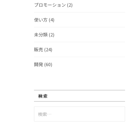
プロモーション
(2)
使い方
(4)
未分類
(2)
販売
(24)
開発
(60)
検索
検
索: