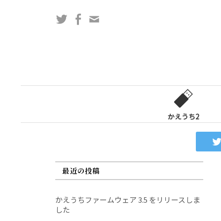
コ
Twitter
Facebook
問
ン
い
テ
合
ン
わ
ツ
せ
へ
フ
ス
ォ
キ
ー
ッ
かえうち2
ム
プ
最近の投稿
かえうちファームウェア 3.5 をリリースしま
した