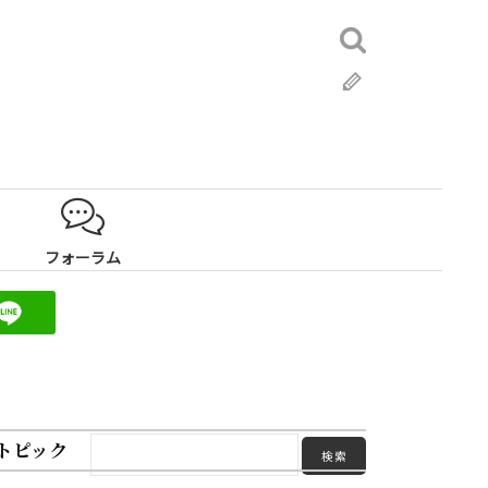
検
索:
ブ
ロ
グ
フォーラム
トピック