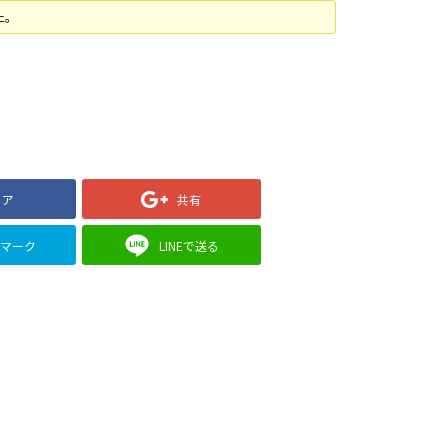
た。
ェア
共有
クマーク
LINEで送る