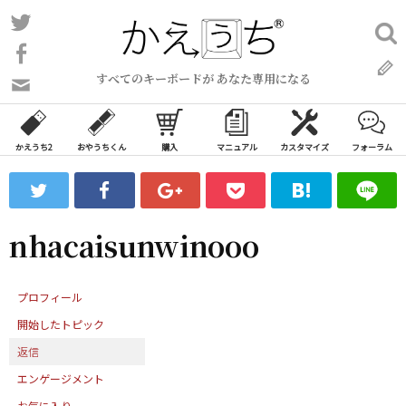
コ
Twitter
検
ン
索:
Facebook
テ
すべてのキーボードが あなた専用になる
ン
問
い
ツ
合
へ
わ
かえうち2
おやうちくん
購入
マニュアル
カスタマイズ
フォーラム
ス
せ
キ
フ
ッ
ォ
ー
プ
nhacaisunwinooo
ム
プロフィール
開始したトピック
返信
エンゲージメント
お気に入り