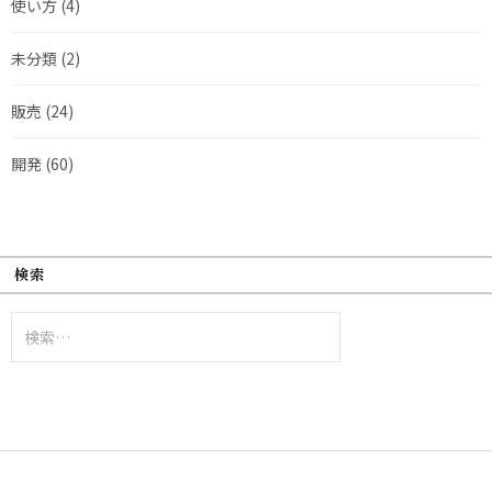
使い方
(4)
未分類
(2)
販売
(24)
開発
(60)
検索
検
索: