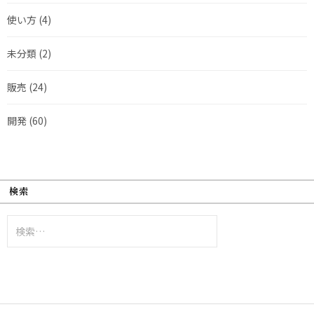
使い方
(4)
未分類
(2)
販売
(24)
開発
(60)
検索
検
索: