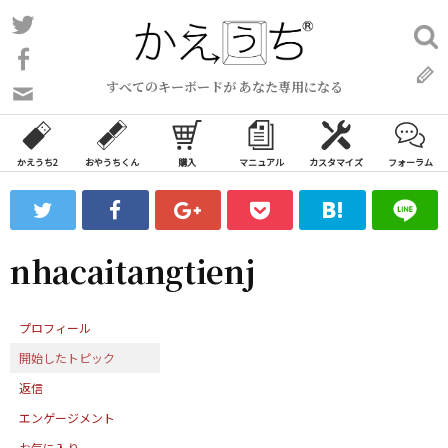
コ
Twitter
検
ン
索:
Facebook
テ
すべてのキーボードが あなた専用になる
ン
問
い
ツ
合
へ
わ
かえうち2
おやうちくん
購入
マニュアル
カスタマイズ
フォーラム
ス
せ
キ
フ
ッ
ォ
ー
プ
nhacaitangtienj
ム
プロフィール
開始したトピック
返信
エンゲージメント
お気に入り