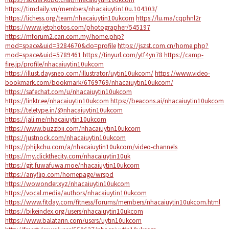
https://timdaily.vn/members/nhacaiuytin10u.104303/
https://lichess.org/team/nhacaiuytin10ukcom
https://lu.ma/cqphnl2r
https://www.jetphotos.com/photographer/545197
https://mforum2.cari.com.my/home.php?
mod=space&uid=3284670&do=profile
https://jszst.com.cn/home.php?
mod=space&uid=5789461
https://tinyurl.com/ytf4yn78
https://camp-
fire.jp/profile/nhacaiuytin10ukcom
https://illust.daysneo.com/illustrator/uytin10ukcom/
https://www.video-
bookmark.com/bookmark/6769769/nhacaiuytin10ukcom/
https://safechat.com/u/nhacaiuytin10ukcom
https://linktr.ee/nhacaiuytin10ukcom
https://beacons.ai/nhacaiuytin10ukcom
https://teletype.in/@nhacaiuytin10ukcom
https://jali.me/nhacaiuytin10ukcom
https://www.buzzbii.com/nhacaiuytin10ukcom
https://justnock.com/nhacaiuytin10ukcom
https://phijkchu.com/a/nhacaiuytin10ukcom/video-channels
https://my.clickthecity.com/nhacaiuytin10uk
https://git.fuwafuwa.moe/nhacaiuytin10ukcom
https://anyflip.com/homepage/wrspd
https://wowonder.xyz/nhacaiuytin10ukcom
https://vocal.media/authors/nhacaiuytin10ukcom
https://www.fitday.com/fitness/forums/members/nhacaiuytin10ukcom.html
https://bikeindex.org/users/nhacaiuytin10ukcom
https://www.balatarin.com/users/uytin10ukcom