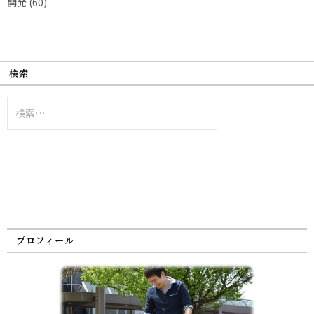
開発
(60)
検索
検
索:
プロフィール