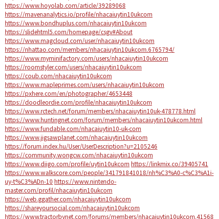
https://www.hoyolab.com/article/39289068
https://mavenanalytics.io/profile/nhacaiuytin10ukcom
https://www.bondhuplus.com/nhacaiuytin10ukcom
https://slidehtml5.com/homepage/csgv#About
https://www.magcloud.com/user/nhacaiuytin10ukcom
https://nhattao.com/members/nhacaiuytin10ukcom.6765794/
https://www.myminifactory.com/users/nhacaiuytin10ukcom
https://roomstyler.com/users/nhacaiuytin10ukcom
https://coub.com/nhacaiuytin10ukcom
https://www.mapleprimes.com/users/nhacaiuytin10ukcom
https://pxhere.com/en/photographer/4653448
https://doodleordie.com/profile/nhacaiuytin10ukcom
https://www.rctech.net/forum/members/nhacaiuytin10uk-478778.html
https://www.huntingnet.com/forum/members/nhacaiuytin10ukcom.html
https://www.fundable.com/nhacaiuytin10-uk-com
https://www.jigsawplanet.com/nhacaiuytin10ukcom
https://forum.index.hu/User/UserDescription?u=2105246
https://community.wongcw.com/nhacaiuytin10ukcom
https://www.diigo.com/profile/uytin10ukcom
https://linkmix.co/39405741
https://www.walkscore.com/people/341791841018/nh%C3%A0-c%C3%A1i-
uy-t%C3%ADn-10
https://www.nintendo-
master.com/profil/nhacaiuytin10ukcom
https://web.ggather.com/nhacaiuytin10ukcom
https://shareyoursocial.com/nhacaiuytin10ukcom
https://www.tractorbynet.com/forums/members/nhacaiuytin10ukcom.41568