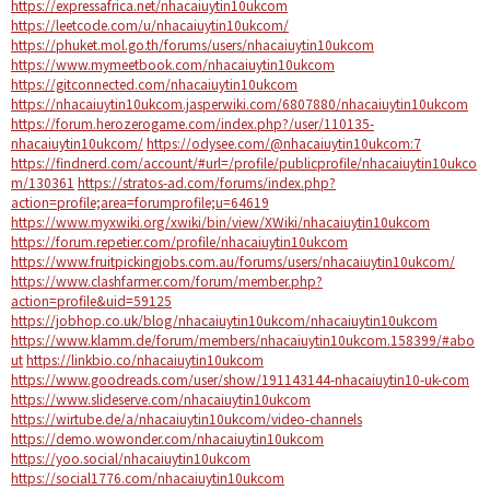
https://expressafrica.net/nhacaiuytin10ukcom
https://leetcode.com/u/nhacaiuytin10ukcom/
https://phuket.mol.go.th/forums/users/nhacaiuytin10ukcom
https://www.mymeetbook.com/nhacaiuytin10ukcom
https://gitconnected.com/nhacaiuytin10ukcom
https://nhacaiuytin10ukcom.jasperwiki.com/6807880/nhacaiuytin10ukcom
https://forum.herozerogame.com/index.php?/user/110135-
nhacaiuytin10ukcom/
https://odysee.com/@nhacaiuytin10ukcom:7
https://findnerd.com/account/#url=/profile/publicprofile/nhacaiuytin10ukco
m/130361
https://stratos-ad.com/forums/index.php?
action=profile;area=forumprofile;u=64619
https://www.myxwiki.org/xwiki/bin/view/XWiki/nhacaiuytin10ukcom
https://forum.repetier.com/profile/nhacaiuytin10ukcom
https://www.fruitpickingjobs.com.au/forums/users/nhacaiuytin10ukcom/
https://www.clashfarmer.com/forum/member.php?
action=profile&uid=59125
https://jobhop.co.uk/blog/nhacaiuytin10ukcom/nhacaiuytin10ukcom
https://www.klamm.de/forum/members/nhacaiuytin10ukcom.158399/#abo
ut
https://linkbio.co/nhacaiuytin10ukcom
https://www.goodreads.com/user/show/191143144-nhacaiuytin10-uk-com
https://www.slideserve.com/nhacaiuytin10ukcom
https://wirtube.de/a/nhacaiuytin10ukcom/video-channels
https://demo.wowonder.com/nhacaiuytin10ukcom
https://yoo.social/nhacaiuytin10ukcom
https://social1776.com/nhacaiuytin10ukcom