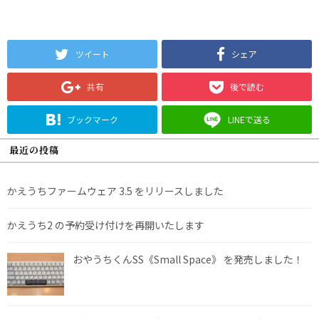
ツイート
シェア
共有
後で読む
ブックマーク
LINEで送る
最近の投稿
かえうちファームウェア 3.5 をリリースしました
かえうち2 の予約受け付けを再開いたします
おやうちくんSS《Small Space》 を発売しました！