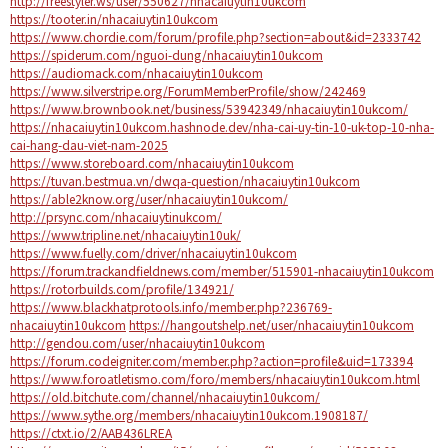
http://freestyler.ws/user/550627/nhacaiuytin10ukcom
https://tooter.in/nhacaiuytin10ukcom
https://www.chordie.com/forum/profile.php?section=about&id=2333742
https://spiderum.com/nguoi-dung/nhacaiuytin10ukcom
https://audiomack.com/nhacaiuytin10ukcom
https://www.silverstripe.org/ForumMemberProfile/show/242469
https://www.brownbook.net/business/53942349/nhacaiuytin10ukcom/
https://nhacaiuytin10ukcom.hashnode.dev/nha-cai-uy-tin-10-uk-top-10-nha-
cai-hang-dau-viet-nam-2025
https://www.storeboard.com/nhacaiuytin10ukcom
https://tuvan.bestmua.vn/dwqa-question/nhacaiuytin10ukcom
https://able2know.org/user/nhacaiuytin10ukcom/
http://prsync.com/nhacaiuytinukcom/
https://www.tripline.net/nhacaiuytin10uk/
https://www.fuelly.com/driver/nhacaiuytin10ukcom
https://forum.trackandfieldnews.com/member/515901-nhacaiuytin10ukcom
https://rotorbuilds.com/profile/134921/
https://www.blackhatprotools.info/member.php?236769-
nhacaiuytin10ukcom
https://hangoutshelp.net/user/nhacaiuytin10ukcom
http://gendou.com/user/nhacaiuytin10ukcom
https://forum.codeigniter.com/member.php?action=profile&uid=173394
https://www.foroatletismo.com/foro/members/nhacaiuytin10ukcom.html
https://old.bitchute.com/channel/nhacaiuytin10ukcom/
https://www.sythe.org/members/nhacaiuytin10ukcom.1908187/
https://ctxt.io/2/AAB436LREA