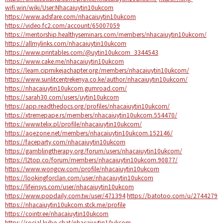
wifi.win/wiki/User:Nhacaiuytin10ukcom
https://www.adsfare.com/nhacaiuytin10ukcom
https://video.fc2.com/account/65007059
https://mentorship.healthyseminars.com/members/nhacaiuytin10ukcom/
https://allmylinks.com/nhacaiuytin10ukcom
https://www.printables.com/@uytin10ukcom_3344543
https://www.cake.me/nhacaiuytin10ukcom
https://learn.cipmikejachapter.org/members/nhacaiuytin10ukcom/
https://www.sunlitcentrekenya.co.ke/author/nhacaiuytin10ukcom/
https://nhacaiuytin10ukcom.gumroad.com/
https://sarah30.com/users/uytin10ukcom
https://app.readthedocs.org/profiles/nhacaiuytin10ukcom/
https://xtremepape.rs/members/nhacaiuytin10ukcom.554470/
https://www.telix.pl/profile/nhacaiuytin10ukcom/
https://aoezone.net/members/nhacaiuytin10ukcom.152146/
https://faceparty.com/nhacaiuytin10ukcom
https://gamblingtherapy.org/forum/users/nhacaiuytin10ukcom/
https://l2top.co/forum/members/nhacaiuytin10ukcom.90877/
https://www.wongcw.com/profile/nhacaiuytin10ukcom
https://lookingforclan.com/user/nhacaiuytin10ukcom
https://lifeinsys.com/user/nhacaiuytin10ukcom
https://www.popdaily.com.tw/user/471394
https://batotoo.com/u/2744279
https://nhacaiuytin10ukcom.stck.me/profile
https://cointr.ee/nhacaiuytin10ukcom
https://social.kubo.chat/nhacaiuytin10ukcom