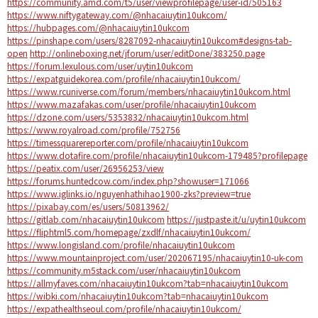
https://community.amd.com/t5/user/viewprofilepage/user-id/505163
https://www.niftygateway.com/@nhacaiuytin10ukcom/
https://hubpages.com/@nhacaiuytin10ukcom
https://pinshape.com/users/8287092-nhacaiuytin10ukcom#designs-tab-
open
http://onlineboxing.net/jforum/user/editDone/383250.page
https://forum.lexulous.com/user/uytin10ukcom
https://expatguidekorea.com/profile/nhacaiuytin10ukcom/
https://www.rcuniverse.com/forum/members/nhacaiuytin10ukcom.html
https://www.mazafakas.com/user/profile/nhacaiuytin10ukcom
https://dzone.com/users/5353832/nhacaiuytin10ukcom.html
https://www.royalroad.com/profile/752756
https://timessquarereporter.com/profile/nhacaiuytin10ukcom
https://www.dotafire.com/profile/nhacaiuytin10ukcom-179485?profilepage
https://peatix.com/user/26956253/view
https://forums.huntedcow.com/index.php?showuser=171066
https://www.iglinks.io/nguyenhathihao1900-zks?preview=true
https://pixabay.com/es/users/50813962/
https://gitlab.com/nhacaiuytin10ukcom
https://justpaste.it/u/uytin10ukcom
https://fliphtml5.com/homepage/zxdlf/nhacaiuytin10ukcom/
https://www.longisland.com/profile/nhacaiuytin10ukcom
https://www.mountainproject.com/user/202067195/nhacaiuytin10-uk-com
https://community.m5stack.com/user/nhacaiuytin10ukcom
https://allmyfaves.com/nhacaiuytin10ukcom?tab=nhacaiuytin10ukcom
https://wibki.com/nhacaiuytin10ukcom?tab=nhacaiuytin10ukcom
https://expathealthseoul.com/profile/nhacaiuytin10ukcom/