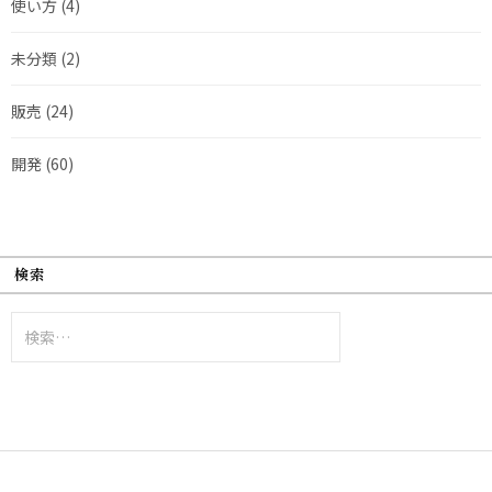
使い方
(4)
未分類
(2)
販売
(24)
開発
(60)
検索
検
索: