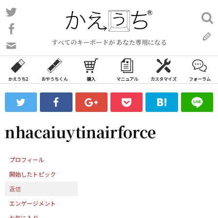
コ
Twitter
検
ン
索:
Facebook
テ
すべてのキーボードが あなた専用になる
ン
問
い
ツ
合
へ
わ
かえうち2
おやうちくん
購入
マニュアル
カスタマイズ
フォーラム
ス
せ
キ
フ
ッ
ォ
ー
プ
nhacaiuytinairforce
ム
プロフィール
開始したトピック
返信
エンゲージメント
お気に入り