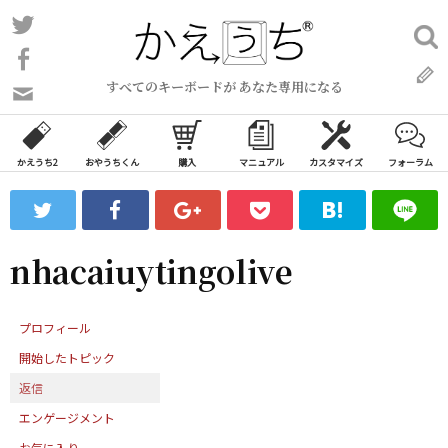
コ
Twitter
検
ン
索:
Facebook
テ
すべてのキーボードが あなた専用になる
ン
問
い
ツ
合
へ
わ
かえうち2
おやうちくん
購入
マニュアル
カスタマイズ
フォーラム
ス
せ
キ
フ
ッ
ォ
ー
プ
nhacaiuytingolive
ム
プロフィール
開始したトピック
返信
エンゲージメント
お気に入り