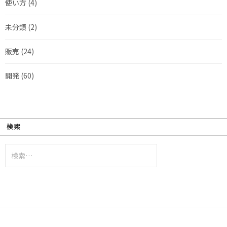
使い方
(4)
未分類
(2)
販売
(24)
開発
(60)
検索
検
索: