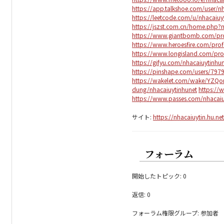
https://app.talkshoe.com/user/n
https://leetcode.com/u/nhacaiuy
https://jszst.com.cn/home.ph
https://www.giantbomb.com/prof
https://www.heroesfire.com/prof
https://www.longisland.com/prof
https://gifyu.com/nhacaiuytinhu
https://pinshape.com/users/797
https://wakelet.com/wake/YZ
dung/nhacaiuytinhunet
https://
https://www.passes.com/nhacaiu
サイト:
https://nhacaiuytin.hu.net
フォーラム
開始したトピック: 0
返信: 0
フォーラム権限グループ: 参加者