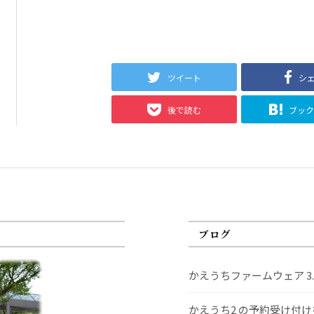
ツイート
シ
後で読む
ブッ
ブログ
かえうちファームウェア 3
かえうち2 の予約受け付