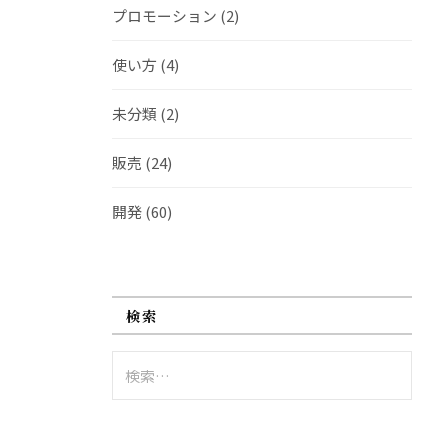
プロモーション
(2)
使い方
(4)
未分類
(2)
販売
(24)
開発
(60)
検索
検
索: