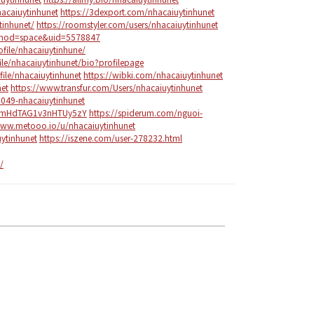
hacaiuytinhunet
https://3dexport.com/nhacaiuytinhunet
tinhunet/
https://roomstyler.com/users/nhacaiuytinhunet
p?mod=space&uid=5578847
ile/nhacaiuytinhune/
ile/nhacaiuytinhunet/bio?profilepage
ile/nhacaiuytinhunet
https://wibki.com/nhacaiuytinhunet
net
https://www.transfur.com/Users/nhacaiuytinhunet
9049-nhacaiuytinhunet
QomHdTAG1v3nHTUy5zY
https://spiderum.com/nguoi-
www.metooo.io/u/nhacaiuytinhunet
ytinhunet
https://iszene.com/user-278232.html
/