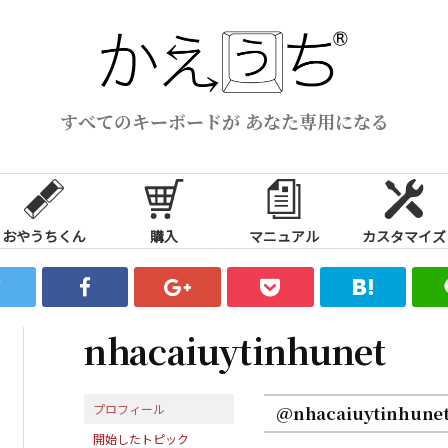
すべてのキーボードが あなた専用になる
おやうちくん
購入
マニュアル
カスタマイズ
nhacaiuytinhunet
プロフィール
@nhacaiuytinhune
開始したトピック