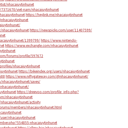
tist/nhacaiuytinhunet
/7371670/viet-nam/nhacaiuytinhunet
nhacaiuytinhunet
https://heylink.me/nhacaiuytinhunet
nhacaiuytinhunet
iuytinhunet/
/nhacaiuytinhunet
https://newspicks.com/user/11407599/
unet
nhacaiuytinhunet/1399799/
https://www.nintendo-
net
https://www.exchangle.com/nhacaiuytinhunet
uytinhunet
com/forums/profile/597672
uytinhunet
rofiles/nhacaiuytinhunet
iuytinhunet
https://bikeindex.org/users/nhacaiuytinhunet
j88
https://www.niftygateway.com/@nhacaiuytinhunet/
/nhacaiuytinhunet/saves/
/nhacaiuytinhunet/
uytinhunet
https://dreevoo.com/profile_info.php?
com/nhacaiuytinhunet
s/nhacaiuytinhunet/activity
/forums/members/nhacaiuytinhunet.html
acaiuytinhunet
user/nhacaiuytinhunet
ember.php?554855-nhacaiuytinhunet
uytinhunet
https://allmy.bio/nhacaiuytinhunet