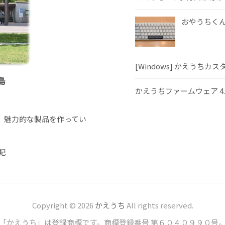
おやうちくんS
[Windows] かえうちカ
島
かえうちファームウェア 4
、魅力的な製品を作ってい
記
Copyright © 2026
かえうち
All rights reserved.
「かえうち」は登録商標です。商標登録番号 第６０４０９９０号