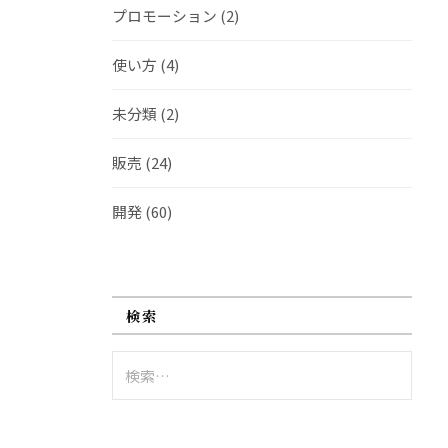
プロモーション
(2)
使い方
(4)
未分類
(2)
販売
(24)
開発
(60)
検索
検
索: