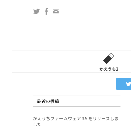
コ
Twitter
Facebook
問
ン
い
テ
合
ン
わ
ツ
せ
へ
フ
ス
ォ
キ
ー
ッ
かえうち2
ム
プ
最近の投稿
かえうちファームウェア 3.5 をリリースしま
した