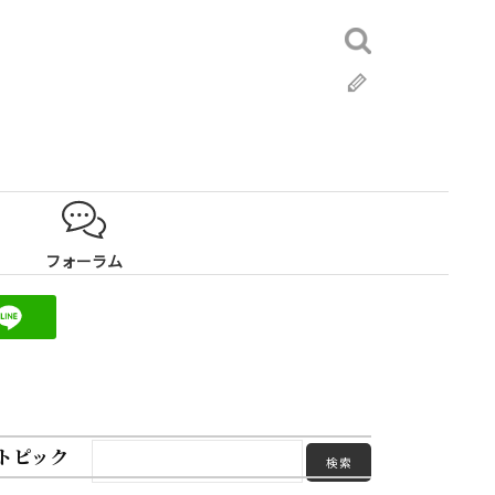
検
索:
ブ
ロ
グ
フォーラム
トピック