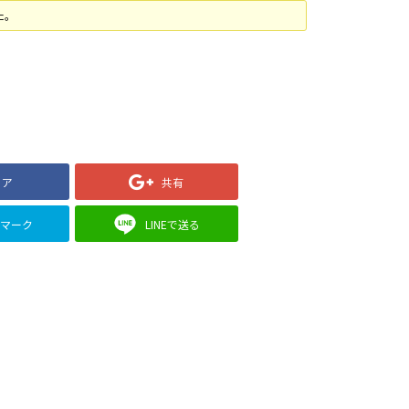
た。
ェア
共有
クマーク
LINEで送る