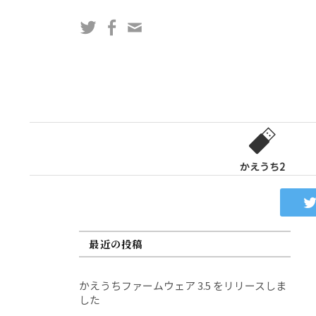
コ
Twitter
Facebook
問
ン
い
テ
合
ン
わ
ツ
せ
へ
フ
ス
ォ
キ
ー
ッ
かえうち2
ム
プ
最近の投稿
かえうちファームウェア 3.5 をリリースしま
した