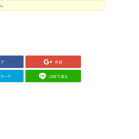
た。
ェア
共有
クマーク
LINEで送る