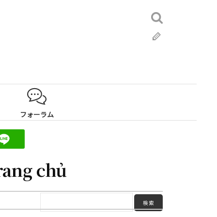
検
索:
ブ
ロ
グ
フォーラム
rang chủ