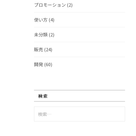
プロモーション
(2)
使い方
(4)
未分類
(2)
販売
(24)
開発
(60)
検索
検
索: