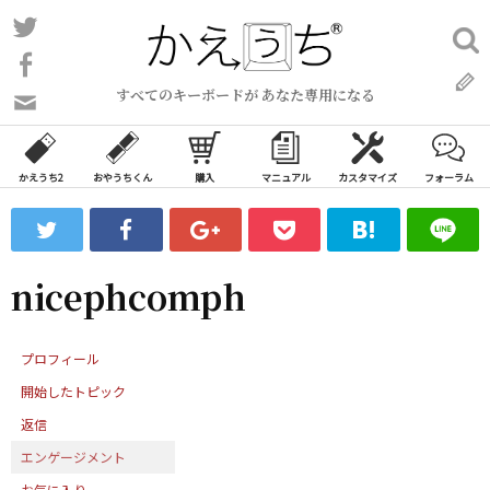
コ
Twitter
検
ン
索:
Facebook
テ
すべてのキーボードが あなた専用になる
ン
問
い
ツ
合
へ
わ
かえうち2
おやうちくん
購入
マニュアル
カスタマイズ
フォーラム
ス
せ
キ
フ
ッ
ォ
ー
プ
nicephcomph
ム
プロフィール
開始したトピック
返信
エンゲージメント
お気に入り