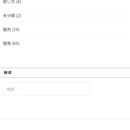
使い方
(4)
未分類
(2)
販売
(24)
開発
(60)
検索
検
索: