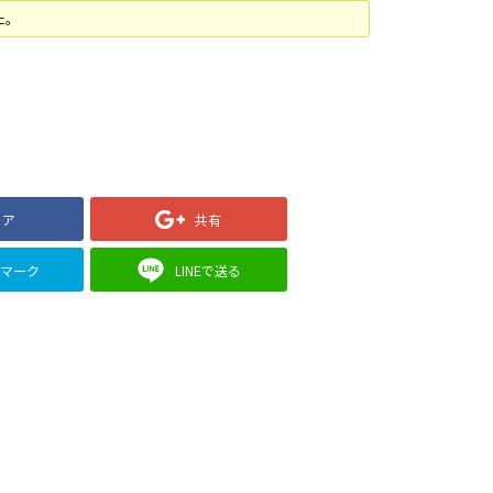
た。
ェア
共有
クマーク
LINEで送る