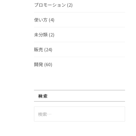
プロモーション
(2)
使い方
(4)
未分類
(2)
販売
(24)
開発
(60)
検索
検
索: