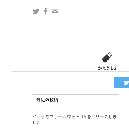
コ
Twitter
Facebook
問
ン
い
テ
合
ン
わ
ツ
せ
へ
フ
ス
ォ
キ
ー
ッ
かえうち2
ム
プ
最近の投稿
かえうちファームウェア 3.5 をリリースしま
した