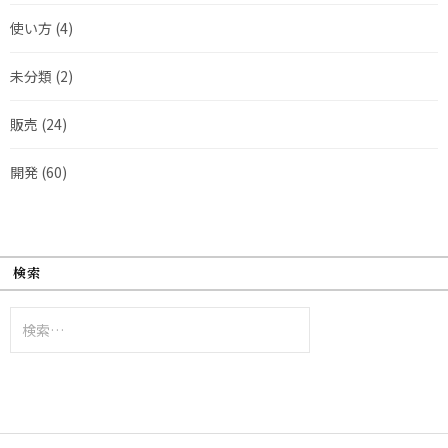
使い方
(4)
未分類
(2)
販売
(24)
開発
(60)
検索
検
索: