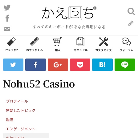
コ
Twitter
検
ン
索:
Facebook
テ
すべてのキーボードが あなた専用になる
ン
問
い
ツ
合
へ
わ
かえうち2
おやうちくん
購入
マニュアル
カスタマイズ
フォーラム
ス
せ
キ
フ
ッ
ォ
ー
プ
Nohu52 Casino
ム
プロフィール
開始したトピック
返信
エンゲージメント
お気に入り