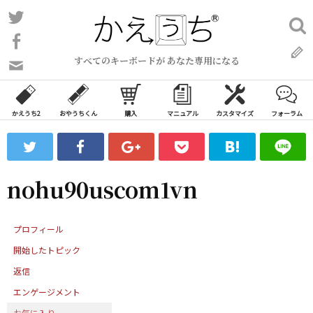
コ
Twitter
検
ン
索:
Facebook
テ
すべてのキーボードが あなた専用になる
ン
問
い
ツ
合
へ
わ
かえうち2
おやうちくん
購入
マニュアル
カスタマイズ
フォーラム
ス
せ
キ
フ
ッ
ォ
ー
プ
nohu90uscom1vn
ム
プロフィール
開始したトピック
返信
エンゲージメント
お気に入り