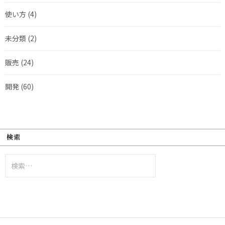
使い方
(4)
未分類
(2)
販売
(24)
開発
(60)
検索
検
索: