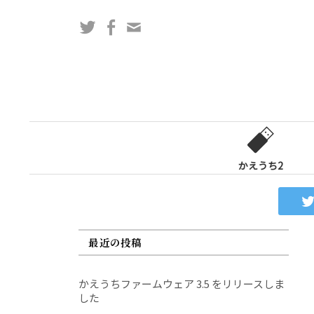
コ
Twitter
Facebook
問
ン
い
テ
合
ン
わ
ツ
せ
へ
フ
ス
ォ
キ
ー
ッ
かえうち2
ム
プ
最近の投稿
かえうちファームウェア 3.5 をリリースしま
した