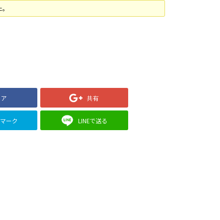
た。
ェア
共有
クマーク
LINEで送る