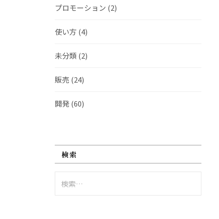
プロモーション
(2)
使い方
(4)
未分類
(2)
販売
(24)
開発
(60)
検索
検
索: