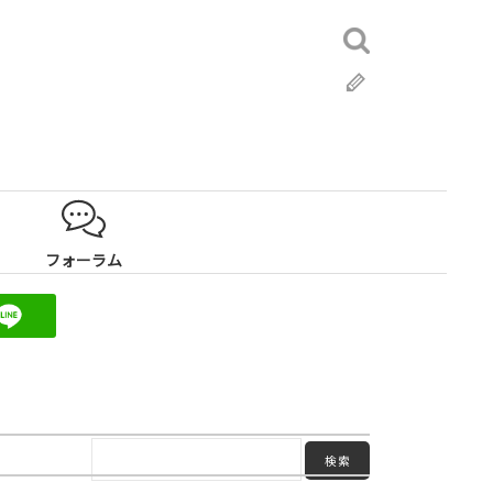
検
索:
ブ
ロ
グ
フォーラム