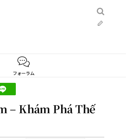
検
索:
ブ
ロ
グ
フォーラム
om – Khám Phá Thế