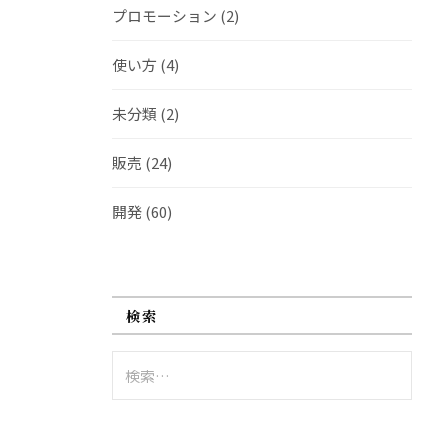
プロモーション
(2)
使い方
(4)
未分類
(2)
販売
(24)
開発
(60)
検索
検
索: