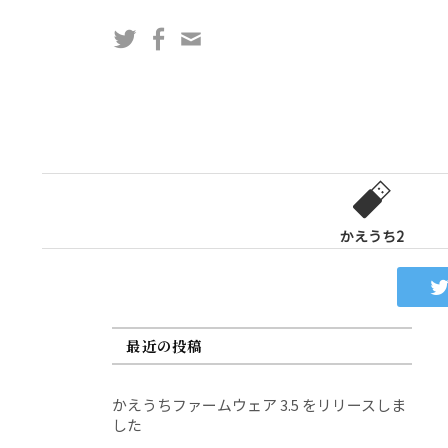
コ
Twitter
Facebook
問
ン
い
テ
合
ン
わ
ツ
せ
へ
フ
ス
ォ
キ
ー
ッ
かえうち2
ム
プ
最近の投稿
かえうちファームウェア 3.5 をリリースしま
した