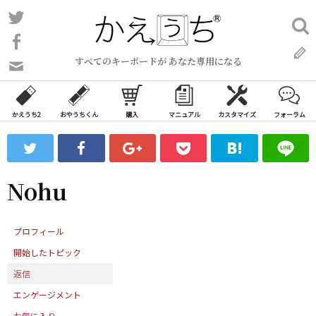
コ
Twitter
検
ン
索:
Facebook
テ
すべてのキーボードが あなた専用になる
ン
問
い
ツ
合
へ
わ
かえうち2
おやうちくん
購入
マニュアル
カスタマイズ
フォーラム
ス
せ
キ
フ
ッ
ォ
ー
プ
Nohu
ム
プロフィール
開始したトピック
返信
エンゲージメント
お気に入り