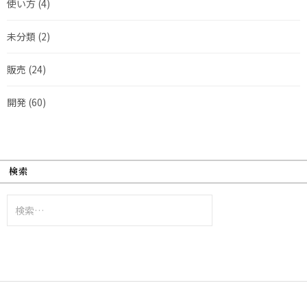
使い方
(4)
未分類
(2)
販売
(24)
開発
(60)
検索
検
索: