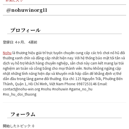
@nohuwinorg11
プロフィール
登録日: 4ヶ月、 4週前
Nohu
là thương hiệu giải trí trực tuyến chuyên cung cấp các trò chơi nổ hũ đổi
thưởng xanh chín và đẳng cấp nhất hiện nay. Với hệ thống bảo mật tối tân và
dịch vụ hỗ trợ khách hàng chuyên nghiệp, sân chơi này cam kết mang lại trải
nghiệm an toàn và công bằng cho mọi thành viên. Nohu không ngừng cập
nhật những tính năng hiện đại và khuyến mãi hấp dẫn để khẳng định vị thế
dẫn đầu trong làng game đổi thưởng. Địa chỉ: 125 Nguyễn Trãi, Phường Bến
Thành, Quận 1, Hồ Chí Minh, Việt Nam Phone: 0987253146 Email:
contact@nohu-win.org #nohu #nohuwin #game_no_hu
#no_hu_doi_thuong
フォーラム
開始したトピック: 0