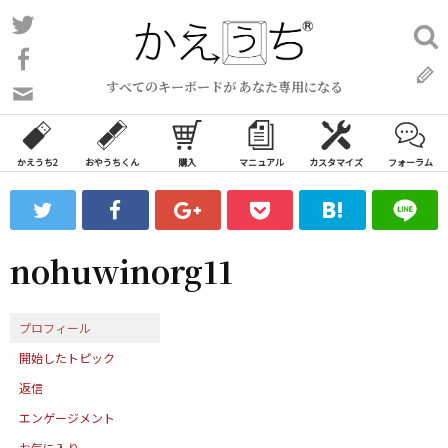
コ
Twitter
検
ン
索:
Facebook
テ
すべてのキーボードが あなた専用になる
ン
問
い
ツ
合
へ
わ
かえうち2
おやうちくん
購入
マニュアル
カスタマイズ
フォーラム
ス
せ
キ
フ
ッ
ォ
ー
プ
nohuwinorg11
ム
プロフィール
開始したトピック
返信
エンゲージメント
お気に入り