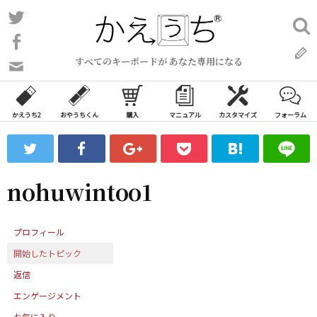
コ
Twitter
検
ン
索:
Facebook
テ
すべてのキーボードが あなた専用になる
ン
問
い
ツ
合
へ
わ
かえうち2
おやうちくん
購入
マニュアル
カスタマイズ
フォーラム
ス
せ
キ
フ
ッ
ォ
ー
プ
nohuwintoo1
ム
プロフィール
開始したトピック
返信
エンゲージメント
お気に入り