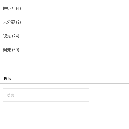
使い方
(4)
未分類
(2)
販売
(24)
開発
(60)
検索
検
索: