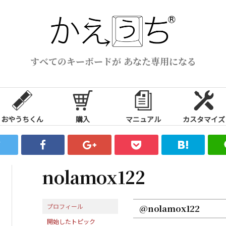
すべてのキーボードが あなた専用になる
おやうちくん
購入
マニュアル
カスタマイズ
nolamox122
プロフィール
@nolamox122
開始したトピック