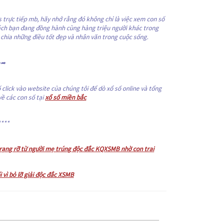
s trực tiếp mb, hãy nhớ rằng đó không chỉ là việc xem con số
ách bạn đang đồng hành cùng hàng triệu người khác trong
ẻ chia những điều tốt đẹp và nhân văn trong cuộc sống.
➦➦
 click vào website của chúng tôi để dò xổ số online và tổng
về các con số tại
xổ số miền bắc
****
 rạng rỡ từ người mẹ trúng độc đắc KQXSMB nhờ con trai
i vì bỏ lỡ giải độc đắc XSMB