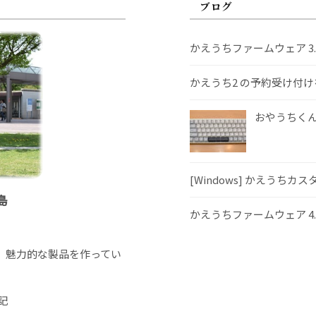
ブログ
かえうちファームウェア 3
かえうち2 の予約受け付
おやうちくんS
[Windows] かえうちカ
島
かえうちファームウェア 4
、魅力的な製品を作ってい
記