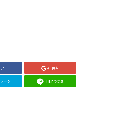
ェア
共有
クマーク
LINEで送る