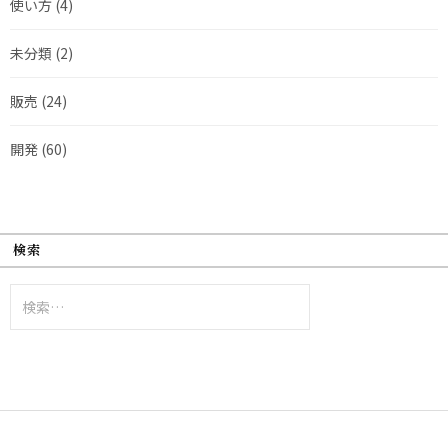
使い方
(4)
未分類
(2)
販売
(24)
開発
(60)
検索
検
索: