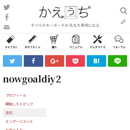
コ
Twitter
検
ン
索:
Facebook
テ
すべてのキーボードが あなた専用になる
ン
問
い
ツ
合
へ
わ
かえうち2
おやうちくん
購入
マニュアル
カスタマイズ
フォーラム
ス
せ
キ
フ
ッ
ォ
ー
プ
nowgoaldiy2
ム
プロフィール
開始したトピック
返信
エンゲージメント
お気に入り