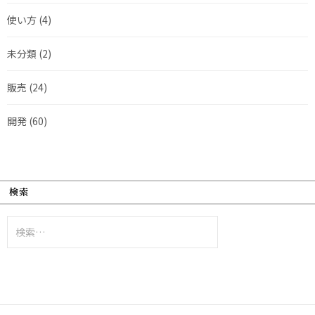
使い方
(4)
未分類
(2)
販売
(24)
開発
(60)
検索
検
索: