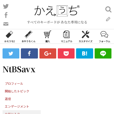
コ
Twitter
検
ン
索:
Facebook
テ
すべてのキーボードが あなた専用になる
ン
問
い
ツ
合
へ
わ
かえうち2
おやうちくん
購入
マニュアル
カスタマイズ
フォーラム
ス
せ
キ
フ
ッ
ォ
ー
プ
NtBSavx
ム
プロフィール
開始したトピック
返信
エンゲージメント
お気に入り