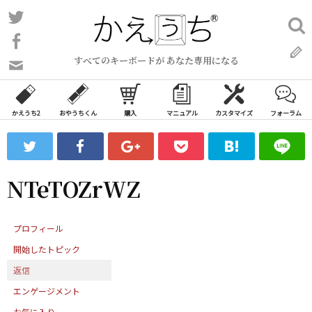
コ
Twitter
検
ン
索:
Facebook
テ
すべてのキーボードが あなた専用になる
ン
問
い
ツ
合
へ
わ
かえうち2
おやうちくん
購入
マニュアル
カスタマイズ
フォーラム
ス
せ
キ
フ
ッ
ォ
ー
プ
NTeTOZrWZ
ム
プロフィール
開始したトピック
返信
エンゲージメント
お気に入り