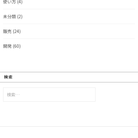
使い方
(4)
未分類
(2)
販売
(24)
開発
(60)
検索
検
索: