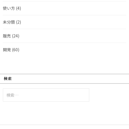
使い方
(4)
未分類
(2)
販売
(24)
開発
(60)
検索
検
索: