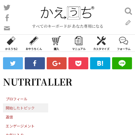
コ
Twitter
検
ン
索:
Facebook
テ
すべてのキーボードが あなた専用になる
ン
問
い
ツ
合
へ
わ
かえうち2
おやうちくん
購入
マニュアル
カスタマイズ
フォーラム
ス
せ
キ
フ
ッ
ォ
ー
プ
NUTRITALLER
ム
プロフィール
開始したトピック
返信
エンゲージメント
お気に入り