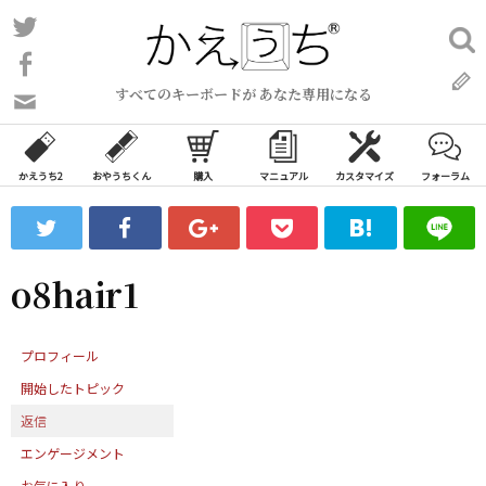
コ
Twitter
検
ン
索:
Facebook
テ
すべてのキーボードが あなた専用になる
ン
問
い
ツ
合
へ
わ
かえうち2
おやうちくん
購入
マニュアル
カスタマイズ
フォーラム
ス
せ
キ
フ
ッ
ォ
ー
プ
o8hair1
ム
プロフィール
開始したトピック
返信
エンゲージメント
お気に入り