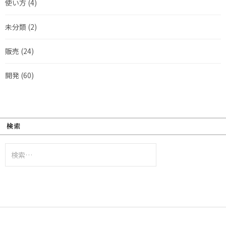
使い方
(4)
未分類
(2)
販売
(24)
開発
(60)
検索
検
索: