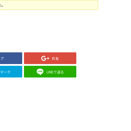
た。
ェア
共有
クマーク
LINEで送る