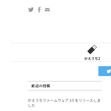
コ
Twitter
Facebook
問
ン
い
テ
合
ン
わ
ツ
せ
へ
フ
ス
ォ
キ
ー
ッ
かえうち2
ム
プ
最近の投稿
かえうちファームウェア 3.5 をリリースしま
した