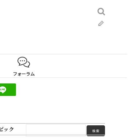
検
索:
ブ
ロ
グ
フォーラム
ピック