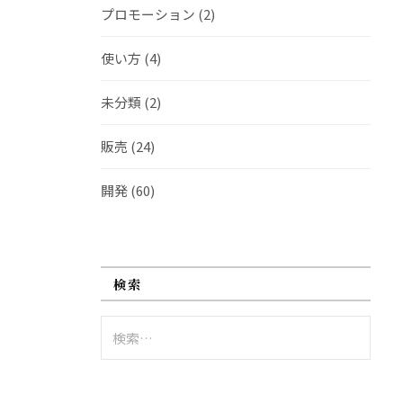
プロモーション
(2)
使い方
(4)
未分類
(2)
販売
(24)
開発
(60)
検索
検
索: