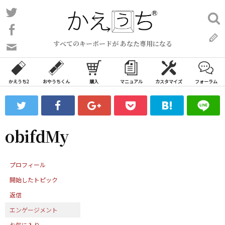
コ
Twitter
検
ン
索:
Facebook
テ
すべてのキーボードが あなた専用になる
ン
問
い
ツ
合
へ
わ
かえうち2
おやうちくん
購入
マニュアル
カスタマイズ
フォーラム
ス
せ
キ
フ
ッ
ォ
ー
プ
obifdMy
ム
プロフィール
開始したトピック
返信
エンゲージメント
お気に入り