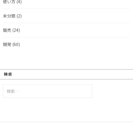
使い方
(4)
未分類
(2)
販売
(24)
開発
(60)
検索
検
索: