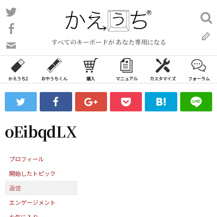
コ
Twitter
検
ン
索:
Facebook
テ
すべてのキーボードが あなた専用になる
ン
問
い
ツ
合
へ
わ
かえうち2
おやうちくん
購入
マニュアル
カスタマイズ
フォーラム
ス
せ
キ
フ
ッ
ォ
ー
プ
oEibqdLX
ム
プロフィール
開始したトピック
返信
エンゲージメント
お気に入り