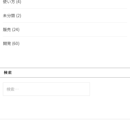
使い方
(4)
未分類
(2)
販売
(24)
開発
(60)
検索
検
索: