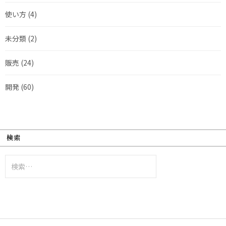
使い方
(4)
未分類
(2)
販売
(24)
開発
(60)
検索
検
索: