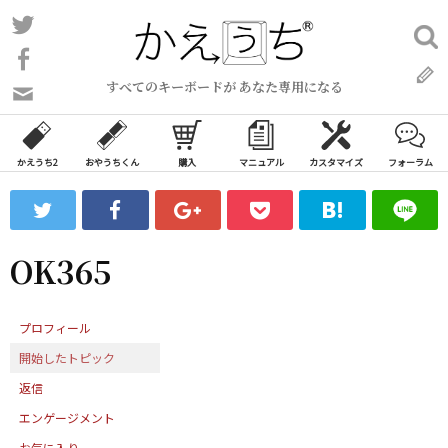
コ
Twitter
検
ン
索:
Facebook
テ
すべてのキーボードが あなた専用になる
ン
問
い
ツ
合
へ
わ
かえうち2
おやうちくん
購入
マニュアル
カスタマイズ
フォーラム
ス
せ
キ
フ
ッ
ォ
ー
プ
OK365
ム
プロフィール
開始したトピック
返信
エンゲージメント
お気に入り