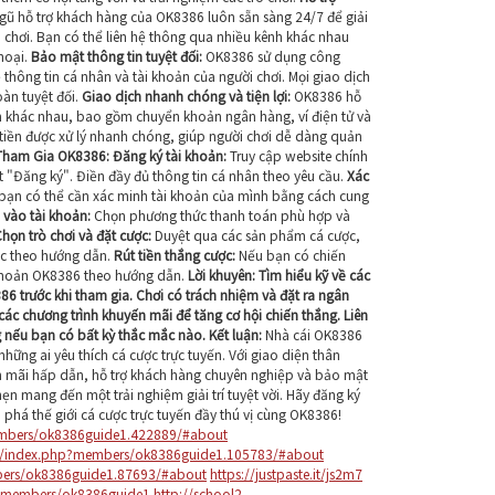
gũ hỗ trợ khách hàng của OK8386 luôn sẵn sàng 24/7 để giải
 chơi. Bạn có thể liên hệ thông qua nhiều kênh khác nhau
thoại.
Bảo mật thông tin tuyệt đối:
OK8386 sử dụng công
 thông tin cá nhân và tài khoản của người chơi. Mọi giao dịch
àn tuyệt đối.
Giao dịch nhanh chóng và tiện lợi:
OK8386 hỗ
n khác nhau, bao gồm chuyển khoản ngân hàng, ví điện tử và
t tiền được xử lý nhanh chóng, giúp người chơi dễ dàng quản
 Tham Gia OK8386:
Đăng ký tài khoản:
Truy cập website chính
 "Đăng ký". Điền đầy đủ thông tin cá nhân theo yêu cầu.
Xác
 bạn có thể cần xác minh tài khoản của mình bằng cách cung
 vào tài khoản:
Chọn phương thức thanh toán phù hợp và
họn trò chơi và đặt cược:
Duyệt qua các sản phẩm cá cược,
ược theo hướng dẫn.
Rút tiền thắng cược:
Nếu bạn có chiến
i khoản OK8386 theo hướng dẫn.
Lời khuyên:
Tìm hiểu kỹ về các
6 trước khi tham gia.
Chơi có trách nhiệm và đặt ra ngân
ác chương trình khuyến mãi để tăng cơ hội chiến thắng.
Liên
g nếu bạn có bất kỳ thắc mắc nào.
Kết luận:
Nhà cái OK8386
những ai yêu thích cá cược trực tuyến. Với giao diện thân
n mãi hấp dẫn, hỗ trợ khách hàng chuyên nghiệp và bảo mật
ẹn mang đến một trải nghiệm giải trí tuyệt vời. Hãy đăng ký
há thế giới cá cược trực tuyến đầy thú vị cùng OK8386!
mbers/ok8386guide1.422889/#about
com/index.php?members/ok8386guide1.105783/#about
bers/ok8386guide1.87693/#about
https://justpaste.it/js2m7
t/members/ok8386guide1
http://school2-