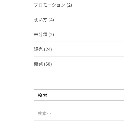
プロモーション
(2)
使い方
(4)
未分類
(2)
販売
(24)
開発
(60)
検索
検
索: