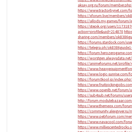
aksay.org.ru/forum/member.php
https://www.tractorbynet.com/
https://xforum.live/members/o
https://allods.my.games/forum
https://stepik.org/users/1173187
action=profile&uid=214870
http
sharing.com/members/ok8386gu
https://forums.stardock.com/us
https://telegra.ph/ok8386guide1
https://forum.herozerogame.co
https://worstgen.alwaysdata.n
https://animeforums.net/profile
https://www.heavyequipmentfo
https://www.logic-sunrise.com/
https://forum.tkool.jp/index.
https://www.fruitpickingjobs.c
https://www.openlb.net/forum/u
https://sub4sub.net/forums/use
http://forum.modulebazaar.com
https://www.themeqx.com/forum
https://community.alexgyver.r
https://www.pebforum.com/me
https://www.navacool.com/for
https://www.milliescentedrock