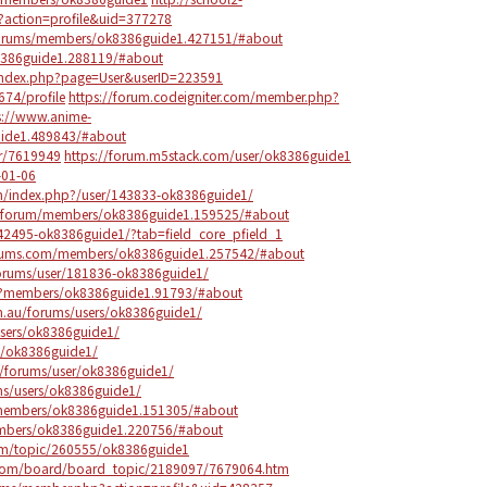
?action=profile&uid=377278
forums/members/ok8386guide1.427151/#about
k8386guide1.288119/#about
/index.php?page=User&userID=223591
674/profile
https://forum.codeigniter.com/member.php?
s://www.anime-
ide1.489843/#about
er/7619949
https://forum.m5stack.com/user/ok8386guide1
-01-06
m/index.php?/user/143833-ok8386guide1/
et/forum/members/ok8386guide1.159525/#about
/42495-ok8386guide1/?tab=field_core_pfield_1
rums.com/members/ok8386guide1.257542/#about
forums/user/181836-ok8386guide1/
php?members/ok8386guide1.91793/#about
om.au/forums/users/ok8386guide1/
sers/ok8386guide1/
rs/ok8386guide1/
/forums/user/ok8386guide1/
s/users/ok8386guide1/
u/members/ok8386guide1.151305/#about
mbers/ok8386guide1.220756/#about
um/topic/260555/ok8386guide1
s.com/board/board_topic/2189097/7679064.htm