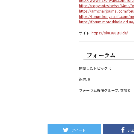
http://www.haxorware.com/for
https://copynotes.be/shift4me/f
https://armchairjournal.com/fo
https://forum.konyacraft.com/
https://forum.motoshkola.od.u
サイト:
https://ok8386.guide/
フォーラム
開始したトピック: 0
返信: 0
フォーラム権限グループ: 参加者
ツイート
シ