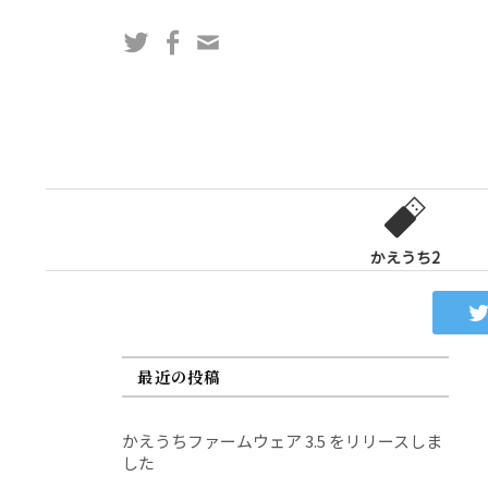
コ
Twitter
Facebook
問
ン
い
テ
合
ン
わ
ツ
せ
へ
フ
ス
ォ
キ
ー
ッ
かえうち2
ム
プ
最近の投稿
かえうちファームウェア 3.5 をリリースしま
した