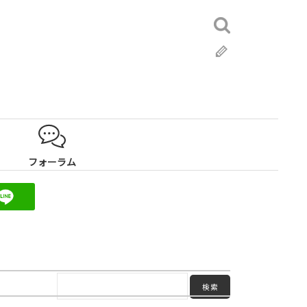
検
索:
ブ
ロ
グ
フォーラム