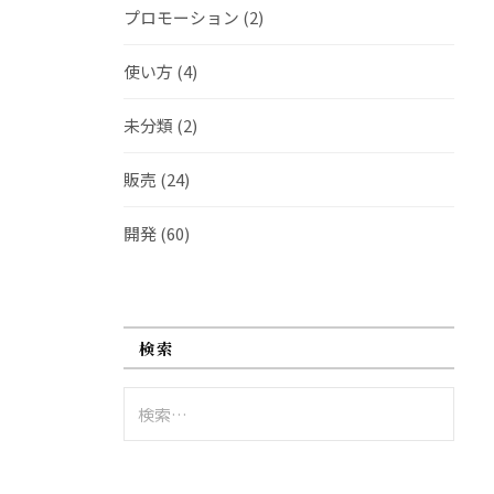
プロモーション
(2)
使い方
(4)
未分類
(2)
販売
(24)
開発
(60)
検索
検
索: