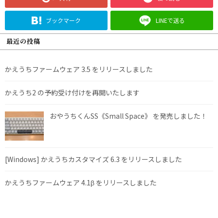
ブックマーク
LINEで送る
最近の投稿
かえうちファームウェア 3.5 をリリースしました
かえうち2 の予約受け付けを再開いたします
おやうちくんSS《Small Space》 を発売しました！
[Windows] かえうちカスタマイズ 6.3 をリリースしました
かえうちファームウェア 4.1β をリリースしました