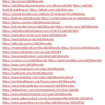
https://about.me/ok8386works
https://ok8386works.bandcamp.com/album/ok8386
https://ok8386-
8ad928.webflow.io/
https://github.com/ok8386works
https://scholar.google.com/citations?hl=en&user=FlnJ4HkAAAAJ
https://linktr.ee/ok8386works
https://profile.hatena.ne.jp/ok8386works/
https://disqus.com/by/ok8386works/about/
https://hub.docker.com/u/ok8386works
https://vimeo.com/ok8386works
https://ok8386works.blogspot.com/2026/03/ok8386.html
https://www.gta5-mods.com/users/ok8386works
https://www.behance.net/ok8386works
https://leetcode.com/u/ok8386works/
https://myanimelist.net/profile/ok8386works
https://bit.ly/m/ok8386works
https://www.ozbargain.com.au/user/606984
https://www.reverbnation.com/artist/ok8386works
https://coolors.co/u/ok8386works
https://www.bandlab.com/ok8386works
https://issuu.com/ok8386works
https://www.magcloud.com/user/ok8386works
https://hashnode.com/@ok8386works
https://www.speedrun.com/users/ok8386works/about
https://gamblingtherapy.org/forum/users/ok8386works/
https://www.intensedebate.com/people/ok8386works1
https://skitterphoto.com/photographers/2552043/ok8386
https://www.divephotoguide.com/user/ok8386works
https://www.callupcontact.com/b/businessprofile/OK8386/10026935
https://www.gaiaonline.com/profiles/ok8386works/50659098/