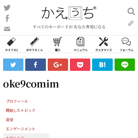
コ
Twitter
検
ン
索:
Facebook
テ
すべてのキーボードが あなた専用になる
ン
問
い
ツ
合
へ
わ
かえうち2
おやうちくん
購入
マニュアル
カスタマイズ
フォーラム
ス
せ
キ
フ
ッ
ォ
ー
プ
oke9comim
ム
プロフィール
開始したトピック
返信
エンゲージメント
お気に入り