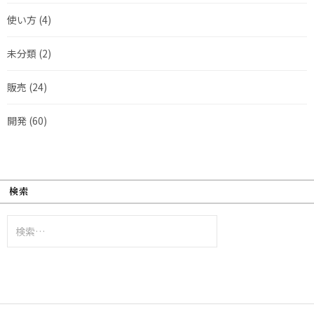
使い方
(4)
未分類
(2)
販売
(24)
開発
(60)
検索
検
索: